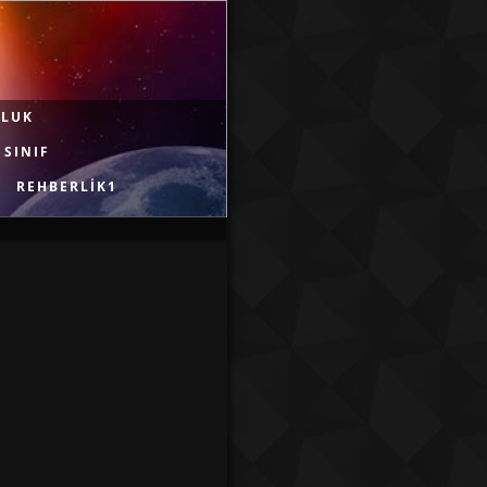
ULUK
 SINIF
REHBERLIK1