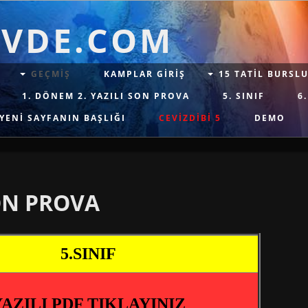
VDE.COM
GEÇMİŞ
KAMPLAR GİRİŞ
15 TATİL BURSL
1. DÖNEM 2. YAZILI SON PROVA
5. SINIF
6.
YENI SAYFANIN BAŞLIĞI
CEVİZDİBİ 5
DEMO
SON PROVA
5.SINIF
YAZILI PDF TIKLAYINIZ