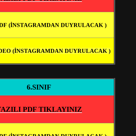
DF
(İNSTAGRAMDAN DUYRULACAK )
DEO (İNSTAGRAMDAN DUYRULACAK )
6.SINIF
YAZILI PDF TIKLAYINIZ